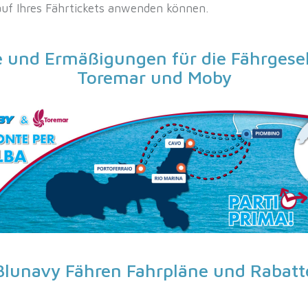
uf Ihres Fährtickets anwenden können.
e und Ermäßigungen für die Fährgesel
Toremar und Moby
Blunavy Fähren Fahrpläne und Rabatt