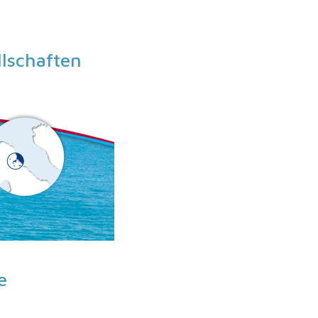
lschaften
e