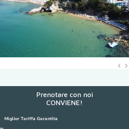
Pre
N
Sli
Sl
Prenotare con noi
CONVIENE!
Miglior Tariffa Garantita