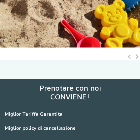
Pre
N
Sli
Sl
Prenotare con noi
CONVIENE!
Miglior Tariffa Garantita
Miglior policy di cancellazione