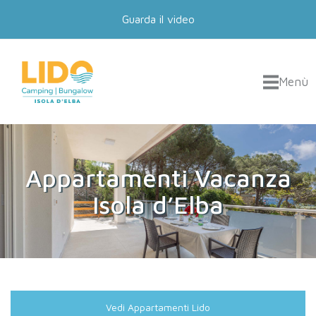
Guarda il video
Menù
Appartamenti Vacanza
Isola d’Elba
Vedi Appartamenti Lido