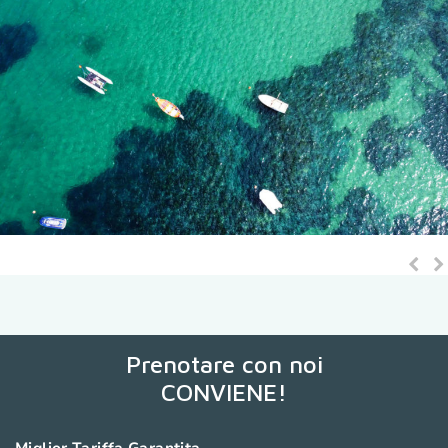
Pre
N
Sli
Sl
Prenotare con noi
CONVIENE!